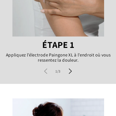
ÉTAPE 1
Appliquez l'électrode Paingone XL à l'endroit où vous
ressentez la douleur.
van
1
/
3