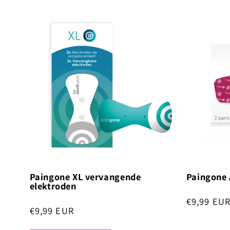
c
t
i
e
:
Paingone XL vervangende
Paingone 
elektroden
Normale
€9,99 EU
Normale
€9,99 EUR
prijs
prijs