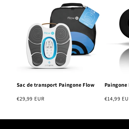
Sac de transport Paingone Flow
Paingone 
Normale
€29,99 EUR
Normale
€14,99 E
prijs
prijs