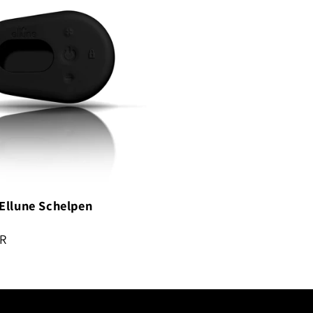
Ellune Schelpen
UR