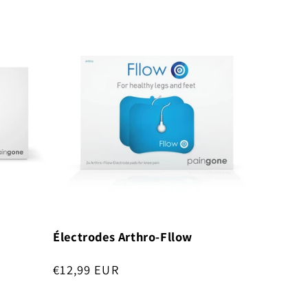
Électrodes Arthro-Fllow
Normale
€12,99 EUR
prijs