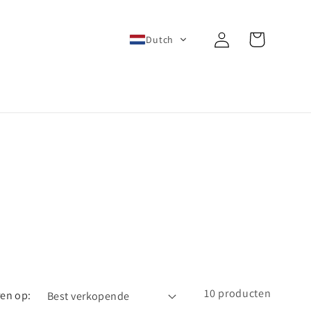
Inloggen
Winkelwagen
Dutch
10 producten
ren op: