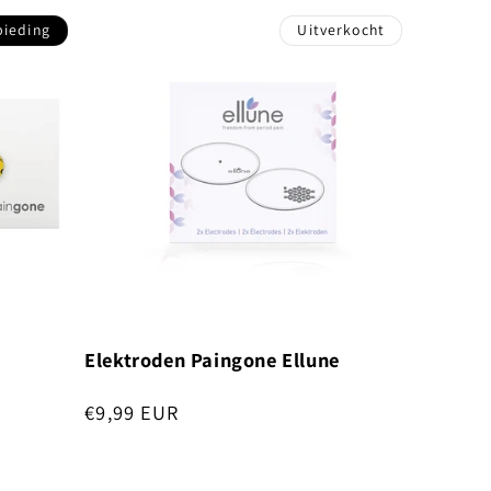
bieding
Uitverkocht
Elektroden Paingone Ellune
js
Normale
€9,99 EUR
prijs