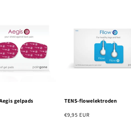
Aegis gelpads
TENS-flowelektroden
R
Normale
€9,95 EUR
prijs