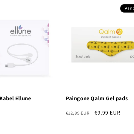
Aan
Kabel Ellune
Paingone Qalm Gel pads
R
Normale
Aanbiedingspri
€9,99 EUR
€12,99 EUR
prijs