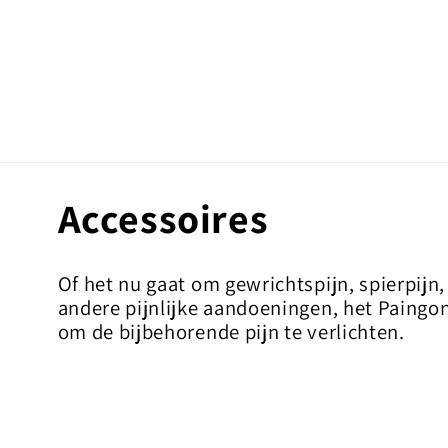
NAAR DE
CONTENT
C
Accessoires
o
Of het nu gaat om gewrichtspijn, spierpijn, r
andere pijnlijke aandoeningen, het Paingo
l
om de bijbehorende pijn te verlichten.
l
e