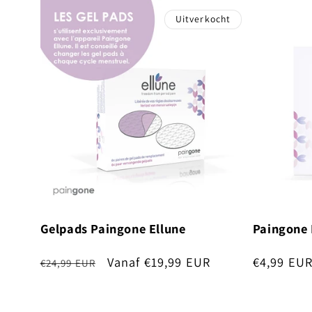
Uitverkocht
Gelpads Paingone Ellune
Paingone 
Normale
Aanbiedingsprijs
Vanaf €19,99 EUR
Normale
€4,99 EU
€24,99 EUR
prijs
prijs