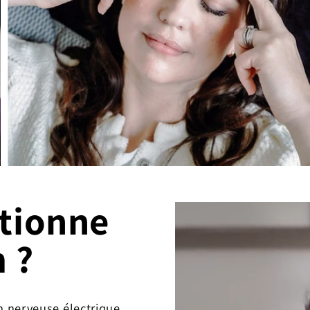
tionne
 ?
n nerveuse électrique