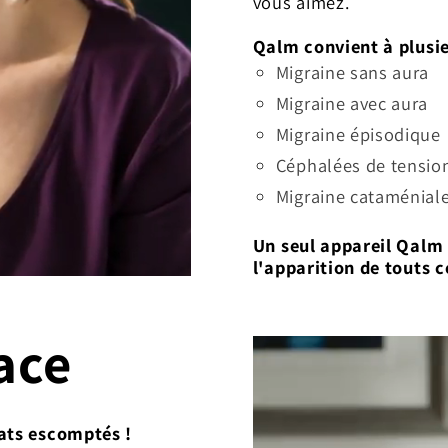
vous aimez.
Qalm convient à plusi
Migraine sans aura
Migraine avec aura
Migraine épisodique
Céphalées de tensio
Migraine cataménial
Un seul appareil Qalm 
l'apparition de touts 
ace
ltats escomptés !