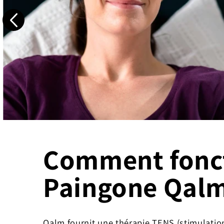
Comment fonc
Paingone Qalm
Qalm fournit une thérapie TENS (stimulatio